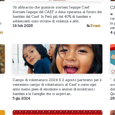
C
Un abbraccio che guarisce: sostieni l'equipe Caef
Sostieni l’equipe del CAEF e dona speranza al futuro dei
💫
bambini del Caef. In Perù più del 40% di bambini e
to
adolescenti sono vittime di violenza e abb...
o
la 
19 feb 2026
​Eventi
sem
ti
4 
Campo di volontariato 2024 Il 2 agosto partiremo per il
"..
ventesimo campo di volontariato al Caef e come ogni
acc
anno siamo pieni di emozione e ansiosi di incontrare i
dol
bambini e le famiglie che ci aspettan...
Que
5 giu 2024
26