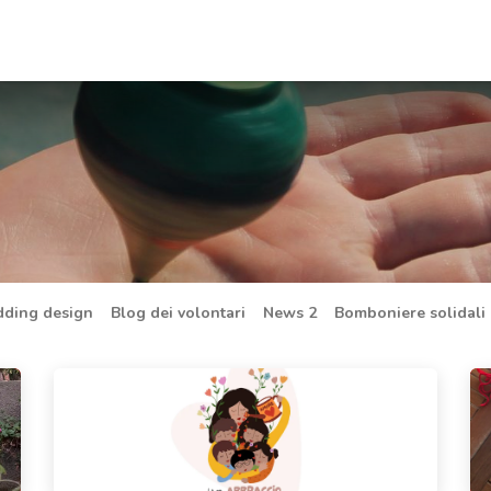
lontariato
Sostienici
News
Contattaci
dding design
​Blog dei volontari
​​News 2
Bomboniere solidali