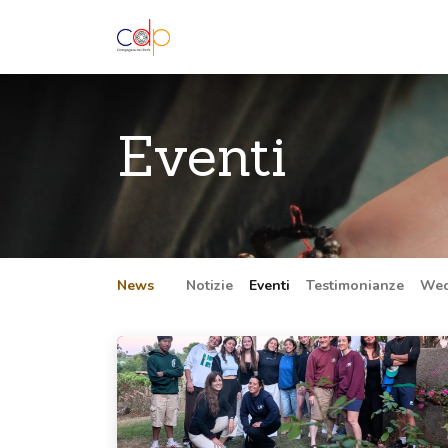
Home
Chi siamo
Progetti
Vo
​Eventi
News
​​Notizie
​Eventi
​​Testimonianze
​We